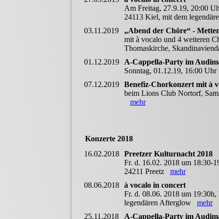
Am Freitag, 27.9.19, 20:00 Uhr
24113 Kiel, mit dem legendä
03.11.2019
„Abend der Chöre“ - Metten
mit à vocalo und 4 weiteren 
Thomaskirche, Skandinavien
01.12.2019
A-Cappella-Party im Audim
Sonntag, 01.12.19, 16:00 Uh
07.12.2019
Benefiz-Chorkonzert mit à 
beim Lions Club Nortorf, Sams
mehr
Konzerte 2018
16.02.2018
Preetzer Kulturnacht 2018
Fr. d. 16.02. 2018 um 18:30-1
24211 Preetz
mehr
08.06.2018
à vocalo in concert
Fr. d. 08.06. 2018 um 19:30h,
legendären Afterglow
mehr
25.11.2018
A-Cappella-Party im Audim