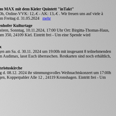
 im MAX mit dem Kieler Quintett "inTakt"
0h, Online-VVK: 12,-€ - AK: 13,-€ . Wir freuen uns auf viele à
am Freitag d. 31.05.2024
mehr
enhofer Kulturtage
hören, Sonntag, 10.11.2024, 17:00 Uhr Ort: Birgitta-Thomas-Haus,
 350, 24109 Kiel. Eintritt frei - Um eine Spende wird
x
gen am Sa. d. 30.11. 2024 um 19:00h mit insgesamt 8 teilnehmenden
 Audimax, lasst Euch überraschen. Restkarten sind noch erhältlich,
ristuskirche
ag d. 08.12. 2024 ihr stimmungsvolles Weihnachtskonzert um 17:00h
gen, Kopperpahler Alle 12 , 24119 Kronshagen. Eintritt frei - Um