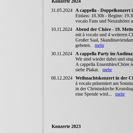
Konzerte 2024
31.05.2024
A cappella - Doppelkonzert
Einlass: 18.30h - Beginn: 19.3
vocalo Fans und Neuzuhörer 
10.11.2024
Abend der Chöre - 19. Mett
mit à vocalo und 4 weiteren C
Großer Saal, Skandinaviendamm
gebeten.
mehr
30.11.2024
A cappella Party im Audima
Wir sind wieder dabei und sin
A cappella Ensembles/Chöre im
siehe Plakat.
mehr
08.12.2024
Weihnachtskonzert in der Ch
à vocalo präsentiert am Sonnt
in der Christuskirche Kronsha
eine Spende wird...
mehr
Konzerte 2023