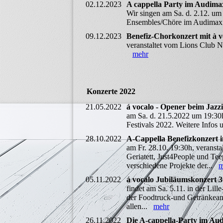
02.12.2023
A cappella Party im Audima
Wir singen am Sa. d. 2.12. um
Ensembles/Chöre im Audimax
09.12.2023
Benefiz-Chorkonzert mit à 
veranstaltet vom Lions Club N
mehr
Konzerte 2022
21.05.2022
á vocalo - Opener beim Jazz
am Sa. d. 21.5.2022 um 19:30
Festivals 2022. Weitere Infos u
28.10.2022
A-Cappella Benefizkonzert in
am Fr. 28.10. 19:30h, veranst
Geriatett, Just4People und Tee
verschiedene Projekte der...
m
05.11.2022
á vocalo Jubiläumskonzert 
findet am Sa. 5.11. in der Lil
der Foodtruck-und Getränkeang
allen...
mehr
26.11.2022
Die A-cappella-Party im Aud