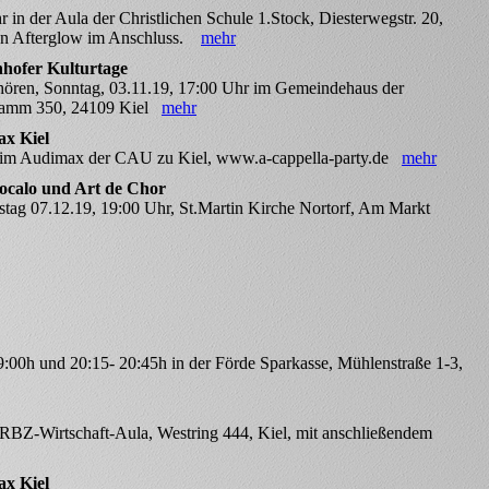
 in der Aula der Christlichen Schule 1.Stock, Diesterwegstr. 20,
ren Afterglow im Anschluss.
mehr
hofer Kulturtage
Chören, Sonntag, 03.11.19, 17:00 Uhr im Gemeindehaus der
damm 350, 24109 Kiel
mehr
ax Kiel
r im Audimax der CAU zu Kiel, www.a-cappella-party.de
mehr
vocalo und Art de Chor
tag 07.12.19, 19:00 Uhr, St.Martin Kirche Nortorf, Am Markt
9:00h und 20:15- 20:45h in der Förde Sparkasse, Mühlenstraße 1-3,
 RBZ-Wirtschaft-Aula, Westring 444, Kiel, mit anschließendem
ax Kiel