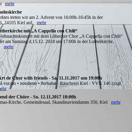
00h
mehr
auluskirche
tes treten wir am 2. Advent von 16:00h-16:45h in der
6, 24105 Kiel auf.
mehr
therkirche mit „A Cappella con Chili“
eihnachtskonzert mit dem Lübecker Chor „A Cappella con Chili“
et am Samstag d.15.12. 2018 um 17:00h in der Lutherkirche,
...
mehr
rt de Chor with friends - Sa. 11.11.2017 um 19:00h
 • à vocalo • notabene • 8erbahn - Räucherei Kiel - VVK 14€ (zzgl.
ehr
end der Chöre - So. 12.11.2017 18:00h
-Thomas-Kirche, Gemeindesaal, Skandinaviendamm 350, Kiel
mehr