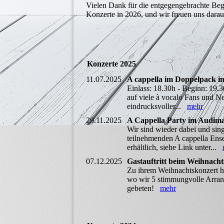
Vielen Dank für die entgegengebrachte Bege
Konzerte in 2026, und wir freuen uns dara
Konzerte 2025
11.07.2025
A cappella im Doppelpack 
Einlass: 18.30h - Beginn: 19.
auf viele à vocalo Fans und N
eindrucksvoller...
mehr
29.11.2025
A Cappella Party im Audim
Wir sind wieder dabei und sin
teilnehmenden A cappella Ens
erhältlich, siehe Link unter...
07.12.2025
Gastauftritt beim Weihnach
Zu ihrem Weihnachtskonzert ha
wo wir 5 stimmungvolle Arrang
gebeten!
mehr