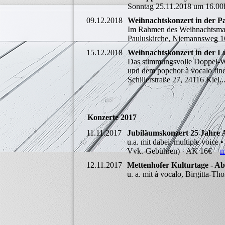
Sonntag 25.11.2018 um 16.
09.12.2018
Weihnachtskonzert in der P
Im Rahmen des Weihnachtsmark
Pauluskirche, Niemannsweg 1
15.12.2018
Weihnachtskonzert in der Lu
Das stimmungsvolle Doppel-W
und dem popchor à vocalo find
Schillerstraße 27, 24116 Kiel
Konzerte 2017
11.11.2017
Jubiläumskonzert 25 Jahre A
u.a. mit dabei: multiple voice
Vvk.-Gebühren) · AK 16€
m
12.11.2017
Mettenhofer Kulturtage - Ab
u. a. mit à vocalo, Birgitta