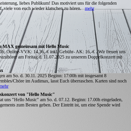
isterung, liebes Publikum! Das motiviert uns für die folgenden
uf, viele von euch wieder klatschen zu hören.
mehr
im MAX gemeinsam mit Hello Music
30h, Online-VVK: 14,36,-€ inkl. Gebühr- AK: 16,-€ . Wir freuen uns
euzuhörer am Freitag d. 11.07.2025 zu unserem Doppelkonzert mit
ax
gen am So. d. 30.11. 2025 Beginn: 17:00h mit insgesamt 8
embles/Chöre im Audimax, lasst Euch überraschen. Karten sind noch
mehr
tskonzert von "Hello Music"
t uns "Hello Music" am So. d. 07.12. Beginn: 17.00h eingeladen,
ements zum Besten geben. Der Eintritt ist, um eine Spende wird