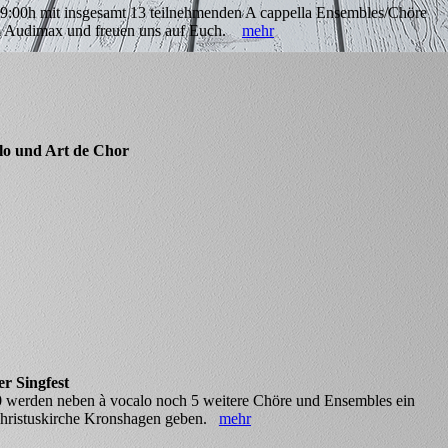
19:00h mit insgesamt 13 teilnehmenden A cappella Ensembles/Chöre
im Audimax und freuen uns auf Euch.
mehr
lo und Art de Chor
r Singfest
 werden neben à vocalo noch 5 weitere Chöre und Ensembles ein
Christuskirche Kronshagen geben.
mehr