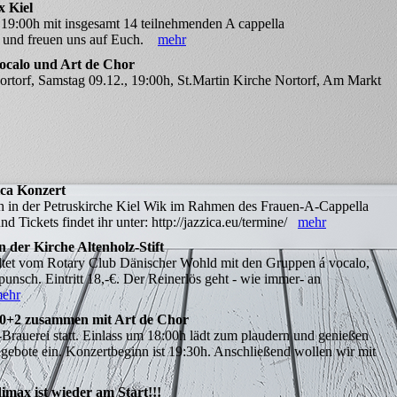
x Kiel
 19:00h mit insgesamt 14 teilnehmenden A cappella
 und freuen uns auf Euch.
mehr
vocalo und Art de Chor
ortorf, Samstag 09.12., 19:00h, St.Martin Kirche Nortorf, Am Markt
ica Konzert
h in der Petruskirche Kiel Wik im Rahmen des Frauen-A-Cappella
nd Tickets findet ihr unter: http://jazzica.eu/termine/
mehr
 der Kirche Altenholz-Stift
altet vom Rotary Club Dänischer Wohld mit den Gruppen á vocalo,
punsch. Eintritt 18,-€. Der Reinerlös geht - wie immer- an
ehr
30+2 zusammen mit Art de Chor
le-Brauerei statt. Einlass um 18:00h lädt zum plaudern und genießen
ebote ein. Konzertbeginn ist 19:30h. Anschließend wollen wir mit
imax ist wieder am Start!!!