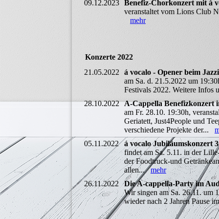
09.12.2023
Benefiz-Chorkonzert mit à 
veranstaltet vom Lions Club N
mehr
Konzerte 2022
21.05.2022
á vocalo - Opener beim Jazz
am Sa. d. 21.5.2022 um 19:30
Festivals 2022. Weitere Infos u
28.10.2022
A-Cappella Benefizkonzert in
am Fr. 28.10. 19:30h, veranst
Geriatett, Just4People und Tee
verschiedene Projekte der...
m
05.11.2022
á vocalo Jubiläumskonzert 
findet am Sa. 5.11. in der Lil
der Foodtruck-und Getränkeang
allen...
mehr
26.11.2022
Die A-cappella-Party im Aud
Wir singen am Sa. 26.11. um 
wieder nach 2 Jahren Pause 