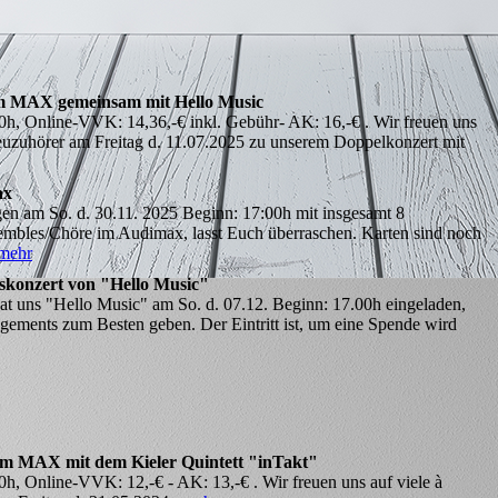
im MAX gemeinsam mit Hello Music
30h, Online-VVK: 14,36,-€ inkl. Gebühr- AK: 16,-€ . Wir freuen uns
euzuhörer am Freitag d. 11.07.2025 zu unserem Doppelkonzert mit
ax
gen am So. d. 30.11. 2025 Beginn: 17:00h mit insgesamt 8
embles/Chöre im Audimax, lasst Euch überraschen. Karten sind noch
mehr
tskonzert von "Hello Music"
t uns "Hello Music" am So. d. 07.12. Beginn: 17.00h eingeladen,
ements zum Besten geben. Der Eintritt ist, um eine Spende wird
 im MAX mit dem Kieler Quintett "inTakt"
0h, Online-VVK: 12,-€ - AK: 13,-€ . Wir freuen uns auf viele à