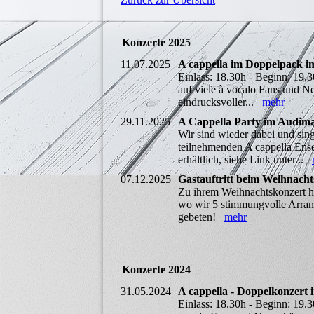
Konzerte 2025
11.07.2025
A cappella im Doppelpack 
Einlass: 18.30h - Beginn: 19.
auf viele à vocalo Fans und N
eindrucksvoller...
mehr
29.11.2025
A Cappella Party im Audim
Wir sind wieder dabei und sin
teilnehmenden A cappella Ens
erhältlich, siehe Link unter...
07.12.2025
Gastauftritt beim Weihnach
Zu ihrem Weihnachtskonzert ha
wo wir 5 stimmungvolle Arrang
gebeten!
mehr
Konzerte 2024
31.05.2024
A cappella - Doppelkonzert
Einlass: 18.30h - Beginn: 19.3