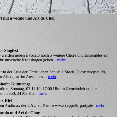
t mit à vocalo und Art de Chor
r Singfest
 werden neben à vocalo noch 5 weitere Chöre und Ensembles ein
Christuskirche Kronshagen geben.
mehr
 in der Aula der Christlichen Schule 1.Stock, Diesterwegstr. 20,
ren Afterglow im Anschluss.
mehr
hofer Kulturtage
Chören, Sonntag, 03.11.19, 17:00 Uhr im Gemeindehaus der
damm 350, 24109 Kiel
mehr
ax Kiel
r im Audimax der CAU zu Kiel, www.a-cappella-party.de
mehr
vocalo und Art de Chor