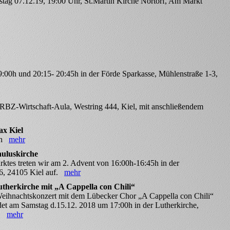
tag 07.12.19, 19:00 Uhr, St.Martin Kirche Nortorf, Am Markt
9:00h und 20:15- 20:45h in der Förde Sparkasse, Mühlenstraße 1-3,
 RBZ-Wirtschaft-Aula, Westring 444, Kiel, mit anschließendem
ax Kiel
00h
mehr
auluskirche
tes treten wir am 2. Advent von 16:00h-16:45h in der
6, 24105 Kiel auf.
mehr
therkirche mit „A Cappella con Chili“
eihnachtskonzert mit dem Lübecker Chor „A Cappella con Chili“
et am Samstag d.15.12. 2018 um 17:00h in der Lutherkirche,
...
mehr