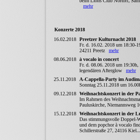
beim Lions Club Nortorf, Sams
mehr
Konzerte 2018
16.02.2018
Preetzer Kulturnacht 2018
Fr. d. 16.02. 2018 um 18:30-1
24211 Preetz
mehr
08.06.2018
à vocalo in concert
Fr. d. 08.06. 2018 um 19:30h,
legendären Afterglow
mehr
25.11.2018
A-Cappella-Party im Audim
Sonntag 25.11.2018 um 16.
09.12.2018
Weihnachtskonzert in der P
Im Rahmen des Weihnachtsmark
Pauluskirche, Niemannsweg 1
15.12.2018
Weihnachtskonzert in der Lu
Das stimmungsvolle Doppel-W
und dem popchor à vocalo find
Schillerstraße 27, 24116 Kiel