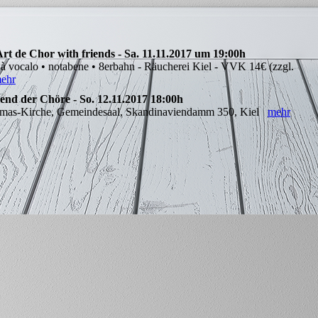
rt de Chor with friends - Sa. 11.11.2017 um 19:00h
 • à vocalo • notabene • 8erbahn - Räucherei Kiel - VVK 14€ (zzgl.
ehr
end der Chöre - So. 12.11.2017 18:00h
-Thomas-Kirche, Gemeindesaal, Skandinaviendamm 350, Kiel
mehr