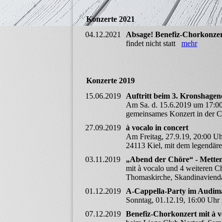
Konzerte 2021
04.12.2021
Absage! Benefiz-Chorkonzer
findet nicht statt
mehr
Konzerte 2019
15.06.2019
Auftritt beim 3. Kronshagene
Am Sa. d. 15.6.2019 um 17:00
gemeinsames Konzert in der 
27.09.2019
à vocalo in concert
Am Freitag, 27.9.19, 20:00 Uhr
24113 Kiel, mit dem legendä
03.11.2019
„Abend der Chöre“ - Metten
mit à vocalo und 4 weiteren 
Thomaskirche, Skandinavien
01.12.2019
A-Cappella-Party im Audim
Sonntag, 01.12.19, 16:00 Uh
07.12.2019
Benefiz-Chorkonzert mit à 