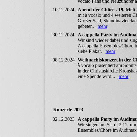
vocalo Fans und Neuzuhörer 
10.11.2024
Abend der Chöre - 19. Mett
mit à vocalo und 4 weiteren C
Großer Saal, Skandinaviendamm
gebeten.
mehr
30.11.2024
A cappella Party im Audima
Wir sind wieder dabei und sin
A cappella Ensembles/Chöre im
siehe Plakat.
mehr
08.12.2024
Weihnachtskonzert in der Ch
à vocalo präsentiert am Sonnt
in der Christuskirche Kronsha
eine Spende wird...
mehr
Konzerte 2023
02.12.2023
A cappella Party im Audima
Wir singen am Sa. d. 2.12. um
Ensembles/Chöre im Audimax