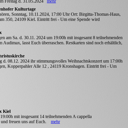
am Freitag d. 31.05.2024
mehr
enhofer Kulturtage
hören, Sonntag, 10.11.2024, 17:00 Uhr Ort: Birgitta-Thomas-Haus,
 350, 24109 Kiel. Eintritt frei - Um eine Spende wird
x
gen am Sa. d. 30.11. 2024 um 19:00h mit insgesamt 8 teilnehmenden
 Audimax, lasst Euch überraschen. Restkarten sind noch erhältlich,
ristuskirche
ag d. 08.12. 2024 ihr stimmungsvolles Weihnachtskonzert um 17:00h
gen, Kopperpahler Alle 12 , 24119 Kronshagen. Eintritt frei - Um
x Kiel
 19:00h mit insgesamt 14 teilnehmenden A cappella
 und freuen uns auf Euch.
mehr