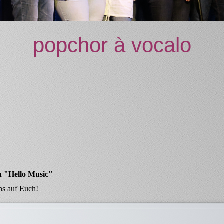
popchor
à vocalo
n "Hello Music"
ns auf Euch!