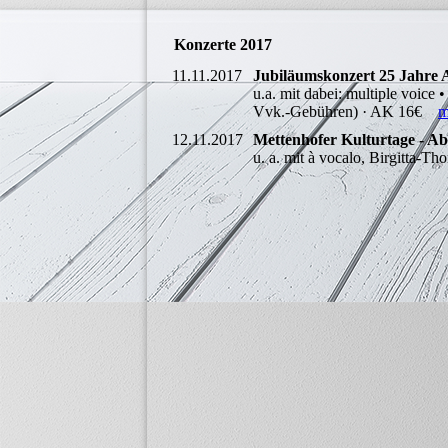
Konzerte 2017
11.11.2017
Jubiläumskonzert 25 Jahre A
u.a. mit dabei: multiple voice
Vvk.-Gebühren) · AK 16€
m
12.11.2017
Mettenhofer Kulturtage - Ab
u. a. mit à vocalo, Birgitta