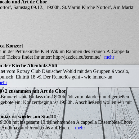
vocalo und Art de Chor
ortorf, Samstag 09.12., 19:00h, St.Martin Kirche Nortorf, Am Markt
ica Konzert
h in der Petruskirche Kiel Wik im Rahmen des Frauen-A-Cappella
nd Tickets findet ihr unter: http://jazzica.eu/termine/
mehr
 der Kirche Altenholz-Stift
altet vom Rotary Club Dänischer Wohld mit den Gruppen á vocalo,
punsch. Eintritt 18,-€. Der Reinerlös geht - wie immer- an
ehr
30+2 zusammen mit Art de Chor
le-Brauerei statt. Einlass um 18:00h lädt zum plaudern und genießen
ebote ein. Konzertbeginn ist 19:30h. Anschließend wollen wir mit
imax ist wieder am Start!!!
19:00h mit insgesamt 13 teilnehmenden A cappella Ensembles/Chöre
im Audimax und freuen uns auf Euch.
mehr